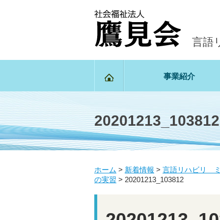
言語
事業紹介
20201213_103812
ホーム
>
新着情報
>
言語リハビリ 
の実習
>
20201213_103812
20201213_10