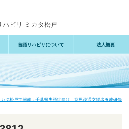
リハビリ ミカタ松戸
言語リハビリについて
法人概要
ミカタ松戸で開催：千葉県失語症向け 意思疎通支援者養成研修
3812